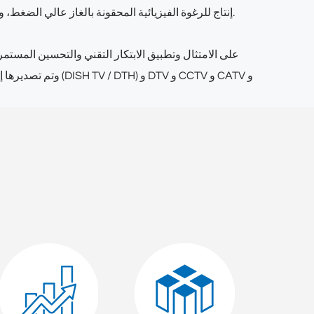
إنتاج للرغوة الفيزيائية المحقونة بالغاز عالي الضغط، و330 ماكينة جدل عالية السرعة و12 خط إنتاج لبثق الغلاف البلاستيكي الحراري. وتتجاوز الطاقة الإنتاجية السنوية 350 ألف كيلومتر.
تركز CommSpace Cable على الامتثال وتطبيق الابتكار التقني والتحسي