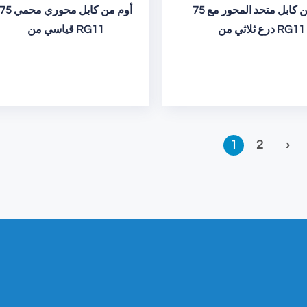
75 أوم من كابل متحد المحور مع
75 أوم من كابل محوري محم
درع ثلاثي من RG11
قياسي من RG11
1
2
›