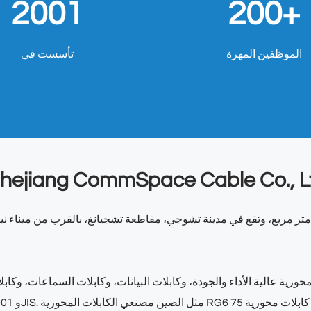
2001
200+
الموظفين المهرة
تأسست في
Zhejiang CommSpace Cable Co., L
ذلك. نحن مؤسسة حاصلة على شهادة ISO9001 وISO14001 وJIS. مثل