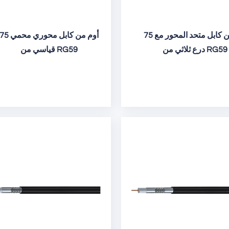
75 أوم من كابل متحد المحور مع
75 أوم من كابل محوري محم
درع ثلاثي من RG59
قياسي من RG59