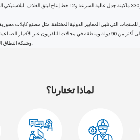
ن المستمر للمنتجات التي تلبي المعايير الدولية المختلفة. مثل
مصنع كابلات محورية 75 أو
MATV و IPTV و SMATV و LTE وشبكة النطاق العريض والشبكة اللاسلكية.
لماذا تختارنا؟