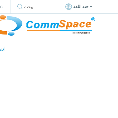
حدد اللغة
cn
اتص
ال