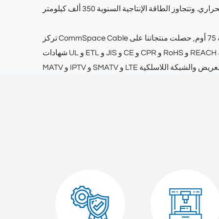
م
, حصلت منتجاتنا على
شهادات UL و ETL و JIS و CE و CPR و RoHS و REACH وتم تصديرها إلى أكثر من 90 دولة ومنطقة في مجالات التلفزيون عبر الأقمار الصناعية (DISH TV / DTH) و DTV و CCTV و CATV و