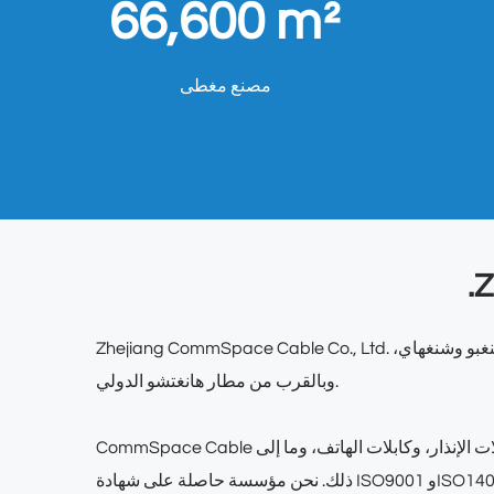
66,600 m²
مصنع مغطى
.
تأسست في عام 2001 بمساحة تصنيع إجمالية تبلغ 66,600 متر مربع، وتقع في مدينة تشوجي، مقاطعة تشجيانغ، بالقرب من ميناء نينغبو وشنغهاي،
Zhejiang CommSpace Cable Co., Ltd.
وبالقرب من مطار هانغتشو الدولي.
CommSpace Cable هي شركة تصنيع عالمية المستوى متخصصة في الكابلات المحورية عالية الأداء والجودة، وكابلات البيانات، وكابلات السماعات، وكابلات الإنذار، وكابلات الهاتف، وما إلى