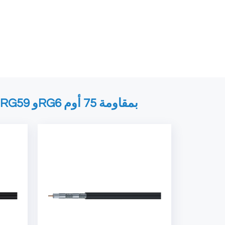
الشركات المصنعة لكابلات محورية RG11 وRG59 وRG6 بمقاومة 75 أوم