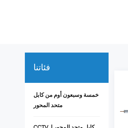
فئاتنا
خمسة وسبعون أوم من كابل
متحد المحور
CCTVكابل متحد المحور ل